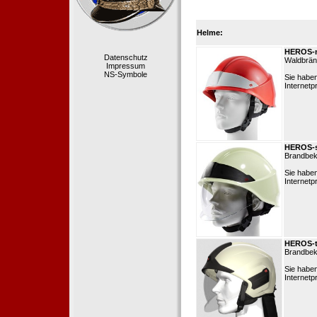
Helme:
HEROS-m
Datenschutz
Waldbränd
Impressum
NS-Symbole
Sie habe
Internetp
HEROS-
Brandbek
Sie habe
Internetp
HEROS-t
Brandbek
Sie habe
Internetp