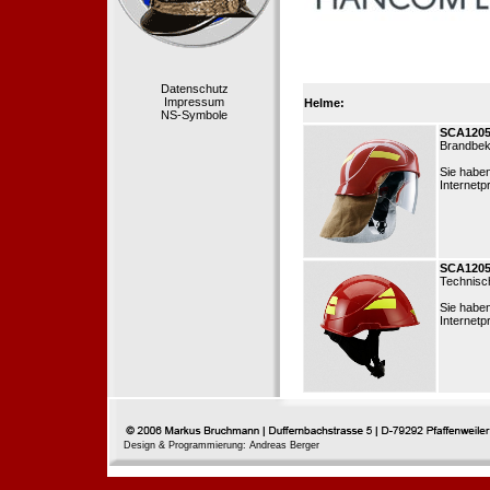
Datenschutz
Impressum
Helme:
NS-Symbole
SCA120
Brandbek
Sie habe
Internetp
SCA120
Technisch
Sie habe
Internetp
Design & Programmierung: Andreas Berger