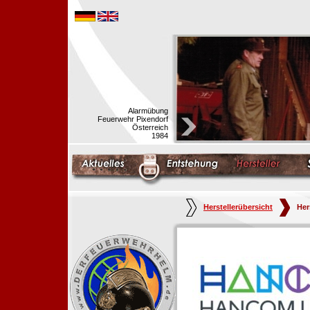
Alarmübung
Feuerwehr Pixendorf
Österreich
1984
Herstellerübersicht
Her