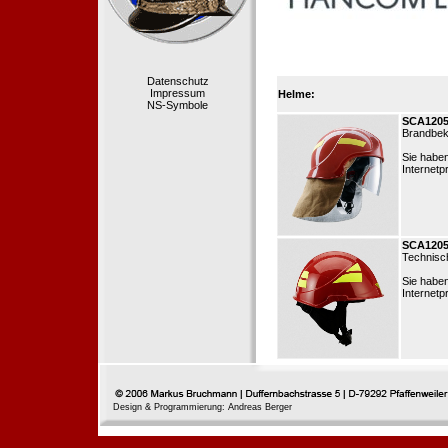
Datenschutz
Impressum
Helme:
NS-Symbole
SCA120
Brandbek
Sie habe
Internetp
SCA120
Technisch
Sie habe
Internetp
Design & Programmierung: Andreas Berger