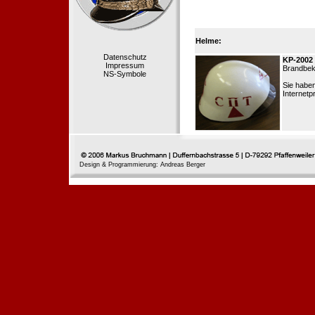
Helme:
Datenschutz
KP-2002
Impressum
Brandbek
NS-Symbole
Sie habe
Internetp
Design & Programmierung: Andreas Berger