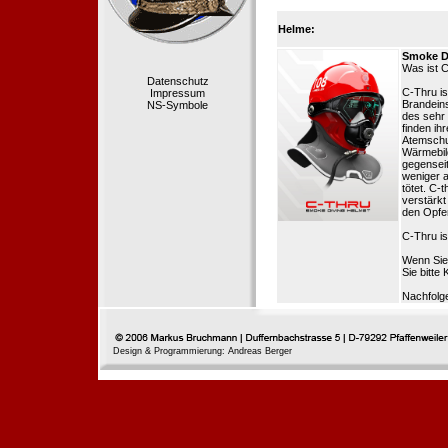
Helme:
Smoke D
Was ist 
Datenschutz
C-Thru is
Impressum
Brandeins
NS-Symbole
des sehr
finden ih
Atemschut
Wärmebil
gegenseit
weniger a
tötet. C
verstärk
den Opfer
C-Thru is
Wenn Sie
Sie bitte 
Nachfolg
Design & Programmierung: Andreas Berger