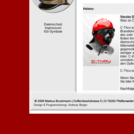
Helme:
Smoke D
Was ist 
Datenschutz
C-Thru is
Impressum
Brandeins
NS-Symbole
des sehr
finden ih
Atemschut
Wärmebil
gegenseit
weniger a
tötet. C
verstärk
den Opfer
C-Thru is
Wenn Sie
Sie bitte 
Nachfolg
Design & Programmierung: Andreas Berger