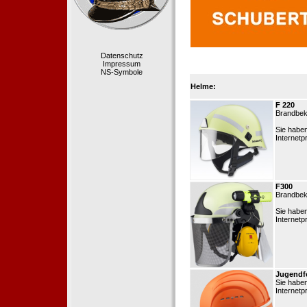
Datenschutz
Impressum
NS-Symbole
Helme:
F 220
Brandbek
Sie habe
Internetp
F300
Brandbek
Sie habe
Internetp
Jugendf
Sie habe
Internetp