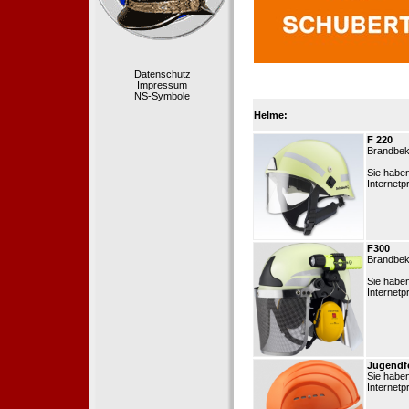
Datenschutz
Impressum
NS-Symbole
Helme:
F 220
Brandbek
Sie habe
Internetp
F300
Brandbek
Sie habe
Internetp
Jugendf
Sie habe
Internetp