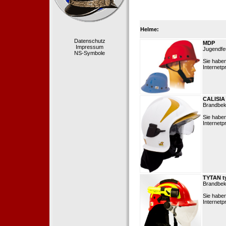
Helme:
Datenschutz
MDP
Impressum
Jugendfe
NS-Symbole
Sie habe
Internetp
CALISIA
Brandbek
Sie habe
Internetp
TYTAN t
Brandbek
Sie habe
Internetp