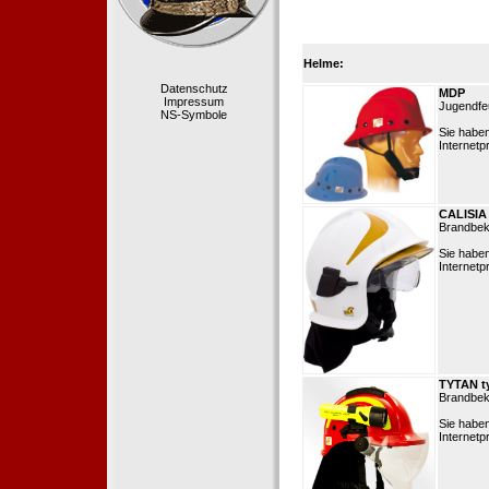
Helme:
Datenschutz
MDP
Impressum
Jugendfe
NS-Symbole
Sie habe
Internetp
CALISIA
Brandbek
Sie habe
Internetp
TYTAN t
Brandbek
Sie habe
Internetp