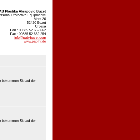
AB Plastika Akrapovic Buzet
rsonal Protective Equipment®
Most 26
52420 Buzet
Croatia
Fon.: 00385 52 662 662
Fax.: 00385 52 662 254
info@pab-buzet.com
www.pab.hr.de
en bekommen Sie auf der
en bekommen Sie auf der