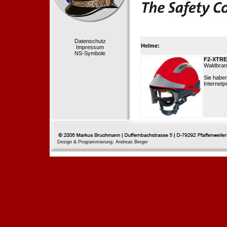
Datenschutz
Helme:
Impressum
NS-Symbole
F2-XTR
Waldbrand
Sie habe
Internetp
Design & Programmierung: Andreas Berger