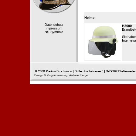
Helme:
Datenschutz
H3000
Impressum
Brandbek
NS-Symbole
Sie habe
Internetp
Design & Programmierung: Andreas Berger