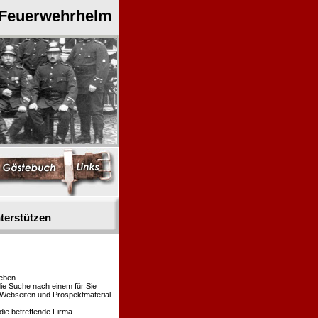
 Feuerwehrhelm
terstützen
eben.
die Suche nach einem für Sie
n Webseiten und Prospektmaterial
die betreffende Firma