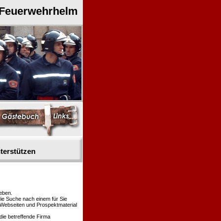
 Feuerwehrhelm
terstützen
eben.
die Suche nach einem für Sie
n Webseiten und Prospektmaterial
die betreffende Firma