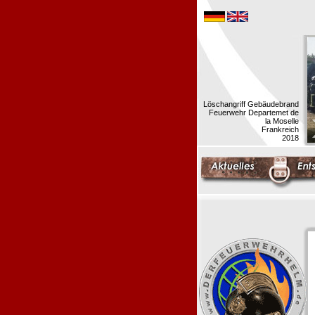
Löschangriff Gebäudebrand
Feuerwehr Departemet de
la Moselle
Frankreich
2018