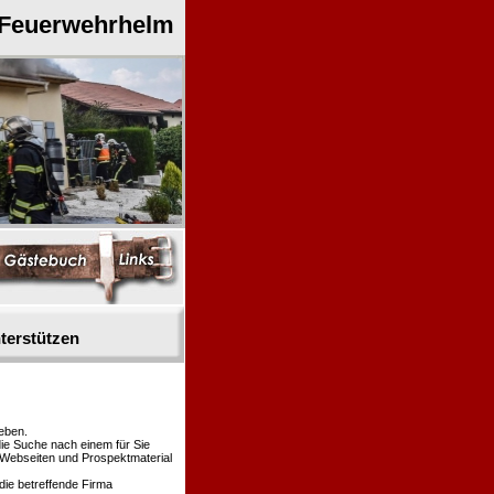
 Feuerwehrhelm
terstützen
eben.
die Suche nach einem für Sie
n Webseiten und Prospektmaterial
die betreffende Firma