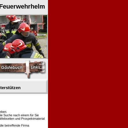
 Feuerwehrhelm
terstützen
eben.
die Suche nach einem für Sie
n Webseiten und Prospektmaterial
die betreffende Firma