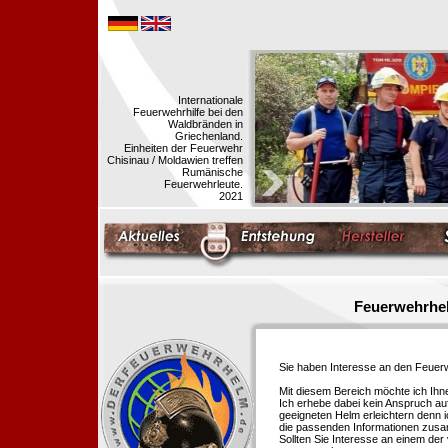
Internationale
Feuerwehrhilfe bei den
Waldbränden in
Griechenland.
Einheiten der Feuerwehr
Chisinau / Moldawien treffen
Rumänische
Feuerwehrleute.
2021
Feuerwehrhel
Sie haben Interesse an den Feue
Mit diesem Bereich möchte ich Ihn
Ich erhebe dabei kein Anspruch auf
geeigneten Helm erleichtern denn i
die passenden Informationen zus
Sollten Sie Interesse an einem der