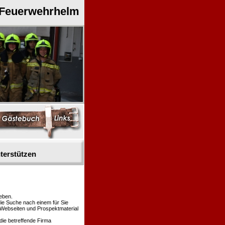
 Feuerwehrhelm
terstützen
eben.
die Suche nach einem für Sie
n Webseiten und Prospektmaterial
die betreffende Firma