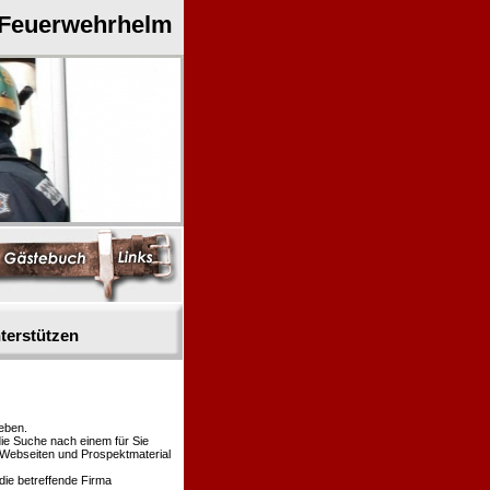
 Feuerwehrhelm
terstützen
eben.
die Suche nach einem für Sie
n Webseiten und Prospektmaterial
die betreffende Firma