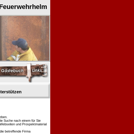
 Feuerwehrhelm
terstützen
eben.
die Suche nach einem für Sie
n Webseiten und Prospektmaterial
die betreffende Firma