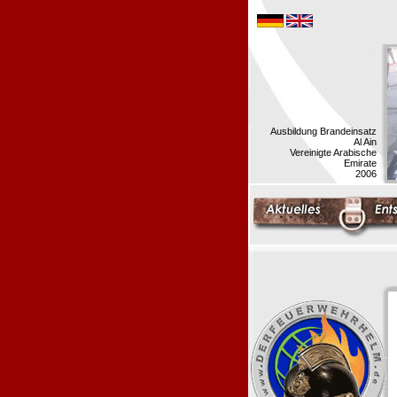
Ausbildung Brandeinsatz
Al Ain
Vereinigte Arabische
Emirate
2006