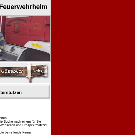
 Feuerwehrhelm
terstützen
eben.
die Suche nach einem für Sie
n Webseiten und Prospektmaterial
die betreffende Firma