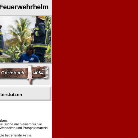
 Feuerwehrhelm
terstützen
eben.
die Suche nach einem für Sie
n Webseiten und Prospektmaterial
die betreffende Firma