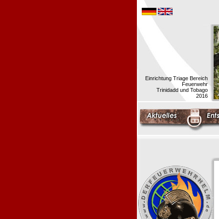
Einrichtung Triage Bereich
Feuerwehr
Trinidadd und Tobago
2016