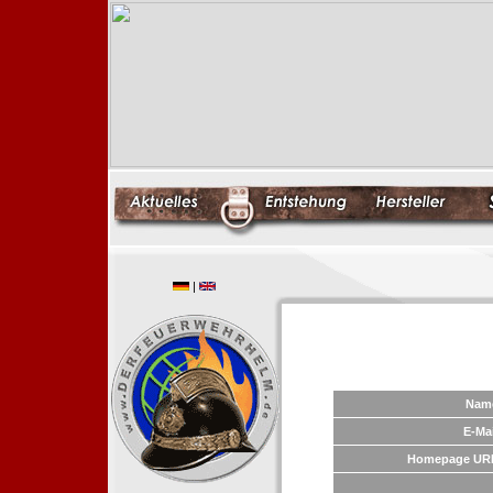
|
Nam
E-Mai
Homepage UR