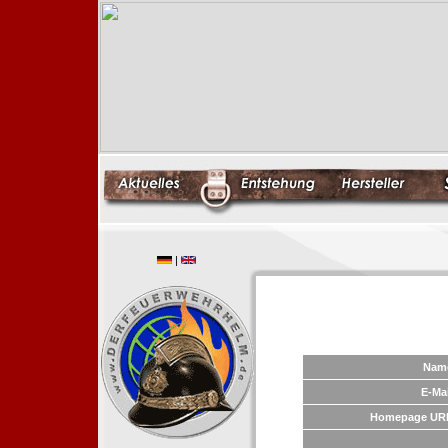
|
Nam
E-Mai
Homepage UR