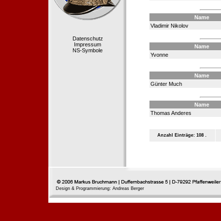
Name
Vladimir Nikolov
Datenschutz
Impressum
Name
NS-Symbole
Yvonne
Name
Günter Much
Name
Thomas Anderes
Anzahl Einträge: 108 .
Design & Programmierung: Andreas Berger