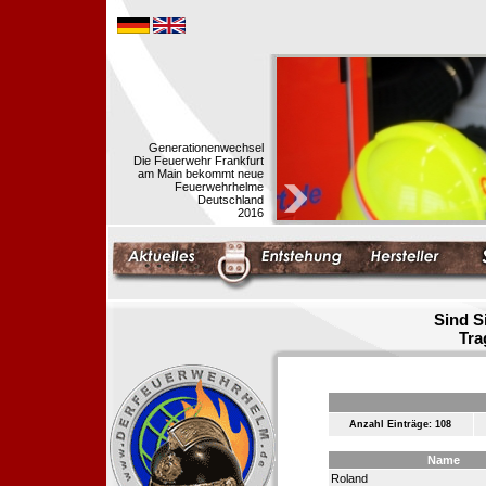
Generationenwechsel
Die Feuerwehr Frankfurt
am Main bekommt neue
Feuerwehrhelme
Deutschland
2016
Sind S
Tra
Anzahl Einträge: 108
Name
Roland