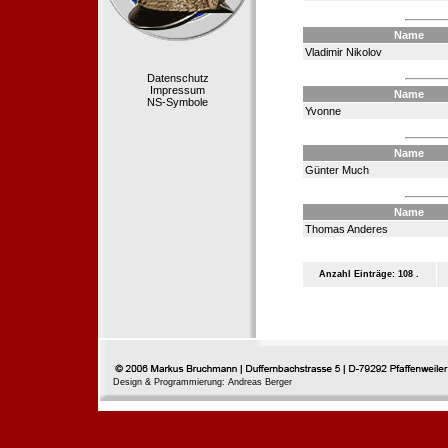
Name
Vladimir Nikolov
Datenschutz
Impressum
Name
NS-Symbole
Yvonne
Name
Günter Much
Name
Thomas Anderes
Anzahl Einträge: 108 .
Design & Programmierung: Andreas Berger