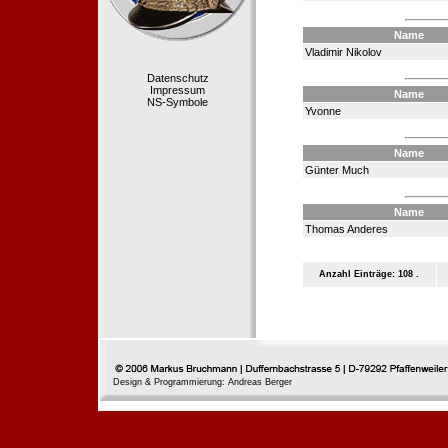
Name
Vladimir Nikolov
Datenschutz
Impressum
Name
NS-Symbole
Yvonne
Name
Günter Much
Name
Thomas Anderes
Anzahl Einträge: 108 .
Design & Programmierung: Andreas Berger