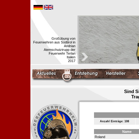
Großübung von
Feuerwehren aus Südtirol in
Andrian
Atemschutztrupp der
Feuerwehr Terlan
Italien
2017
Sind S
Tra
Anzahl Einträge: 108
Name
Roland