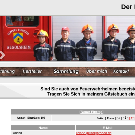
Der
Sind Sie auch von Feuerwehrhelmen begeist
Tragen Sie Sich in meinem Gästebuch ein
[Neuer Eintrag]
1
Anzahl Einträge: 108
Seite: [ Erste ] [ < ] [
]
[ 2 ]
Name
E-Mail
Roland
roland.geisel@yahoo.de