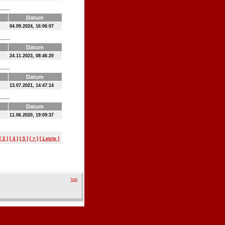
Datum
04.09.2024, 16:06:07
Datum
24.11.2023, 08:46:20
Datum
13.07.2021, 14:47:14
Datum
11.06.2020, 19:09:37
[ 3 ]
[ 4 ]
[ 5 ]
[ > ]
[ Letzte ]
top