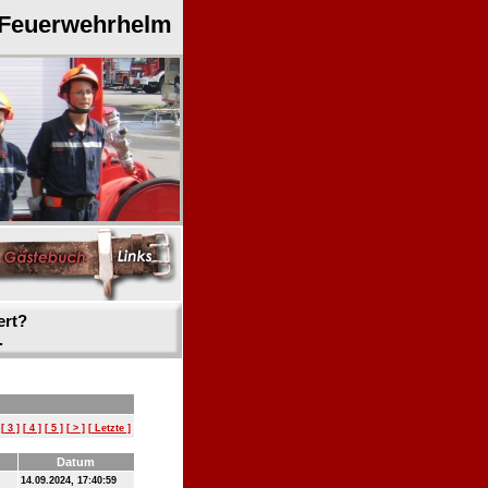
 Feuerwehrhelm
ert?
.
[ 3 ]
[ 4 ]
[ 5 ]
[ > ]
[ Letzte ]
Datum
14.09.2024, 17:40:59