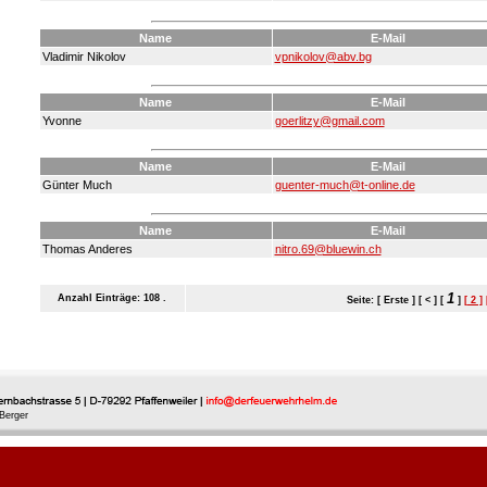
Name
E-Mail
Vladimir Nikolov
vpnikolov@abv.bg
Name
E-Mail
Yvonne
goerlitzy@gmail.com
Name
E-Mail
Günter Much
guenter-much@t-online.de
Name
E-Mail
Thomas Anderes
nitro.69@bluewin.ch
1
Anzahl Einträge: 108 .
Seite: [ Erste ] [ < ] [
]
[ 2 ]
Berger