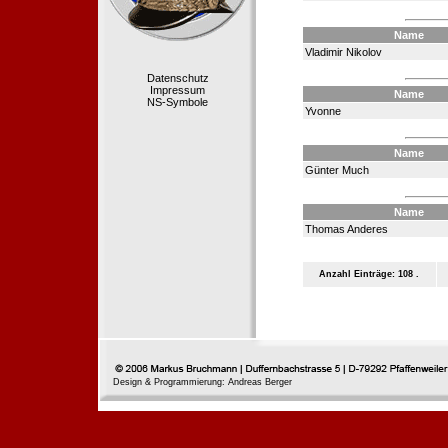
Name
Vladimir Nikolov
Datenschutz
Impressum
Name
NS-Symbole
Yvonne
Name
Günter Much
Name
Thomas Anderes
Anzahl Einträge: 108 .
Design & Programmierung: Andreas Berger