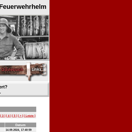
 Feuerwehrhelm
ert?
.
[ 3 ]
[ 4 ]
[ 5 ]
[ > ]
[ Letzte ]
Datum
14.09.2024, 17:40:59