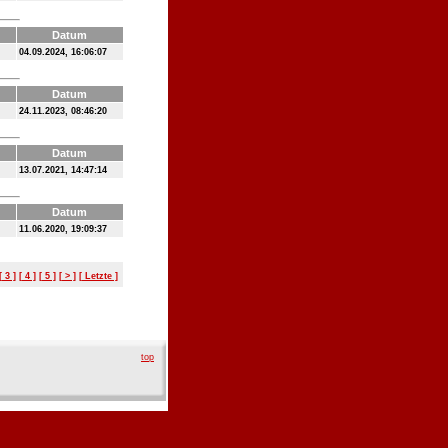
Datum
04.09.2024, 16:06:07
Datum
24.11.2023, 08:46:20
Datum
13.07.2021, 14:47:14
Datum
11.06.2020, 19:09:37
[ 3 ]
[ 4 ]
[ 5 ]
[ > ]
[ Letzte ]
top