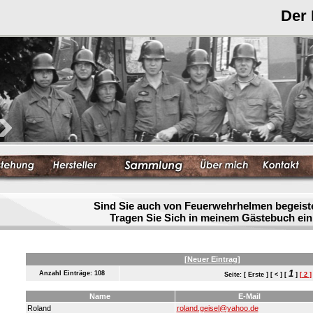
Der
Sind Sie auch von Feuerwehrhelmen begeist
Tragen Sie Sich in meinem Gästebuch ein
[Neuer Eintrag]
1
Anzahl Einträge: 108
Seite: [ Erste ] [ < ] [
]
[ 2 ]
Name
E-Mail
Roland
roland.geisel@yahoo.de