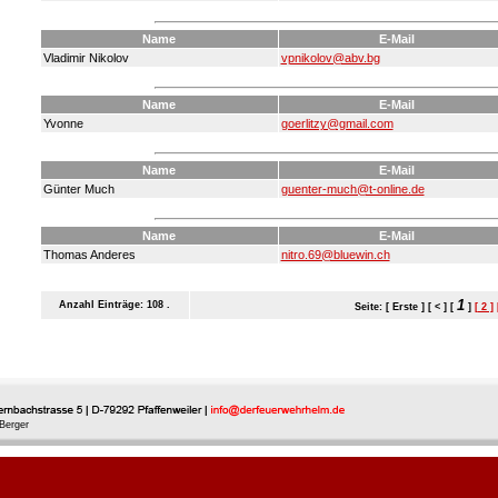
Name
E-Mail
Vladimir Nikolov
vpnikolov@abv.bg
Name
E-Mail
Yvonne
goerlitzy@gmail.com
Name
E-Mail
Günter Much
guenter-much@t-online.de
Name
E-Mail
Thomas Anderes
nitro.69@bluewin.ch
1
Anzahl Einträge: 108 .
Seite: [ Erste ] [ < ] [
]
[ 2 ]
Berger