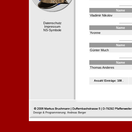
Name
Vladimir Nikolov
Datenschutz
Impressum
Name
NS-Symbole
Yvonne
Name
Günter Much
Name
Thomas Anderes
Anzahl Einträge: 108 .
Design & Programmierung: Andreas Berger