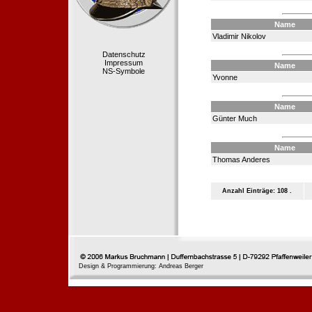
Name
Vladimir Nikolov
Datenschutz
Impressum
Name
NS-Symbole
Yvonne
Name
Günter Much
Name
Thomas Anderes
Anzahl Einträge: 108 .
Design & Programmierung: Andreas Berger