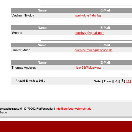
Name
E-Mail
Vladimir Nikolov
vpnikolov@abv.bg
Name
E-Mail
Yvonne
goerlitzy@gmail.com
Name
E-Mail
Günter Much
guenter-much@t-online.de
Name
E-Mail
Thomas Anderes
nitro.69@bluewin.ch
1
Anzahl Einträge: 108 .
Seite: [ Erste ] [ < ] [
]
[ 2 ]
Berger