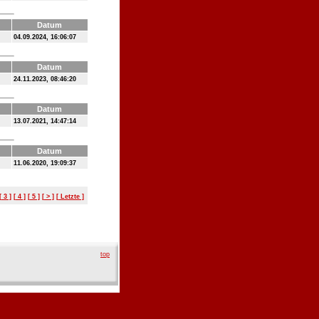
Datum
04.09.2024, 16:06:07
Datum
24.11.2023, 08:46:20
Datum
13.07.2021, 14:47:14
Datum
11.06.2020, 19:09:37
[ 3 ]
[ 4 ]
[ 5 ]
[ > ]
[ Letzte ]
top