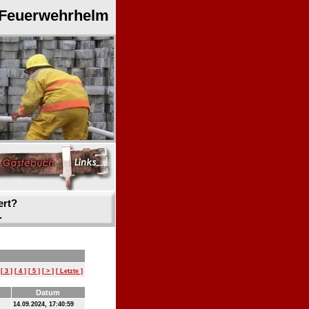
 Feuerwehrhelm
ert?
.
[ 3 ]
[ 4 ]
[ 5 ]
[ > ]
[ Letzte ]
Datum
14.09.2024, 17:40:59