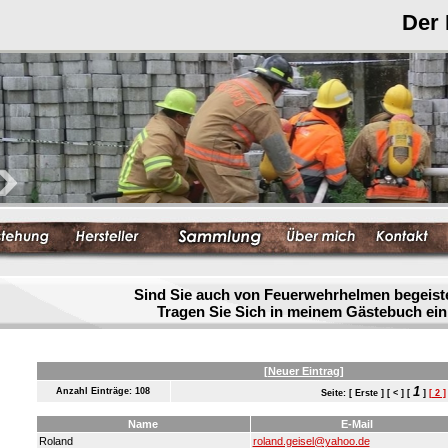
Der
Sind Sie auch von Feuerwehrhelmen begeist
Tragen Sie Sich in meinem Gästebuch ein
[Neuer Eintrag]
1
Anzahl Einträge: 108
Seite: [ Erste ] [ < ] [
]
[ 2 ]
Name
E-Mail
Roland
roland.geisel@yahoo.de