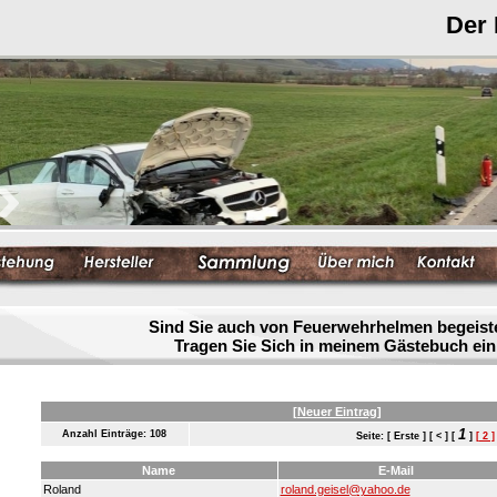
Der
Sind Sie auch von Feuerwehrhelmen begeist
Tragen Sie Sich in meinem Gästebuch ein
[Neuer Eintrag]
1
Anzahl Einträge: 108
Seite: [ Erste ] [ < ] [
]
[ 2 ]
Name
E-Mail
Roland
roland.geisel@yahoo.de