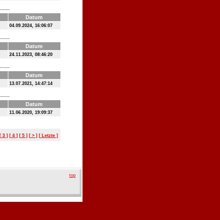
Datum
04.09.2024, 16:06:07
Datum
24.11.2023, 08:46:20
Datum
13.07.2021, 14:47:14
Datum
11.06.2020, 19:09:37
[ 3 ]
[ 4 ]
[ 5 ]
[ > ]
[ Letzte ]
top