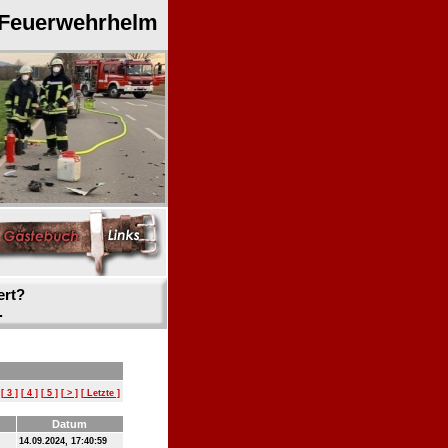
 Feuerwehrhelm
ert?
.
[ 3 ]
[ 4 ]
[ 5 ]
[ > ]
[ Letzte ]
Datum
14.09.2024, 17:40:59