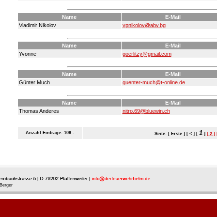
Name
E-Mail
Vladimir Nikolov
vpnikolov@abv.bg
Name
E-Mail
Yvonne
goerlitzy@gmail.com
Name
E-Mail
Günter Much
guenter-much@t-online.de
Name
E-Mail
Thomas Anderes
nitro.69@bluewin.ch
1
Anzahl Einträge: 108 .
Seite: [ Erste ] [ < ] [
]
[ 2 ]
Berger