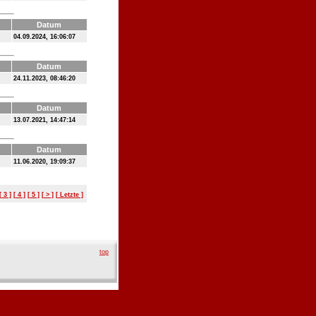
Datum
04.09.2024, 16:06:07
Datum
24.11.2023, 08:46:20
Datum
13.07.2021, 14:47:14
Datum
11.06.2020, 19:09:37
[ 3 ]
[ 4 ]
[ 5 ]
[ > ]
[ Letzte ]
top