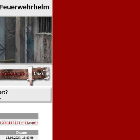
 Feuerwehrhelm
ert?
.
[ 3 ]
[ 4 ]
[ 5 ]
[ > ]
[ Letzte ]
Datum
14.09.2024, 17:40:59