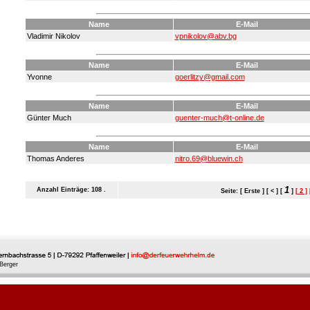
Name
E-Mail
Vladimir Nikolov
vpnikolov@abv.bg
Name
E-Mail
Yvonne
goerlitzy@gmail.com
Name
E-Mail
Günter Much
guenter-much@t-online.de
Name
E-Mail
Thomas Anderes
nitro.69@bluewin.ch
1
Anzahl Einträge: 108 .
Seite: [ Erste ] [ < ] [
]
[ 2 ]
Berger