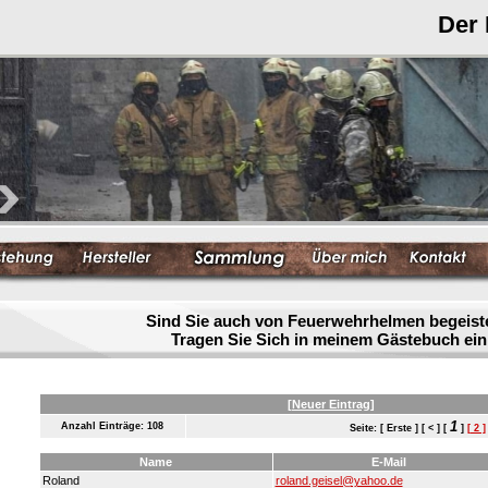
Der
Sind Sie auch von Feuerwehrhelmen begeist
Tragen Sie Sich in meinem Gästebuch ein
[Neuer Eintrag]
1
Anzahl Einträge: 108
Seite: [ Erste ] [ < ] [
]
[ 2 ]
Name
E-Mail
Roland
roland.geisel@yahoo.de