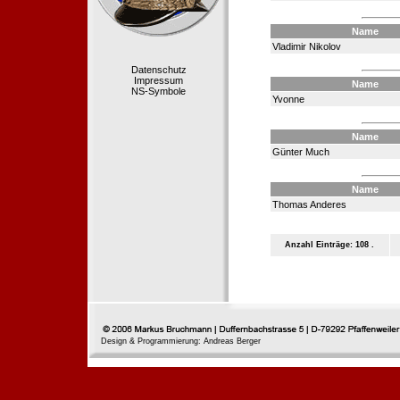
Name
Vladimir Nikolov
Datenschutz
Impressum
Name
NS-Symbole
Yvonne
Name
Günter Much
Name
Thomas Anderes
Anzahl Einträge: 108 .
Design & Programmierung: Andreas Berger