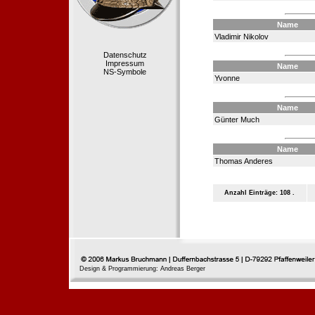
Name
Vladimir Nikolov
Datenschutz
Impressum
Name
NS-Symbole
Yvonne
Name
Günter Much
Name
Thomas Anderes
Anzahl Einträge: 108 .
Design & Programmierung: Andreas Berger