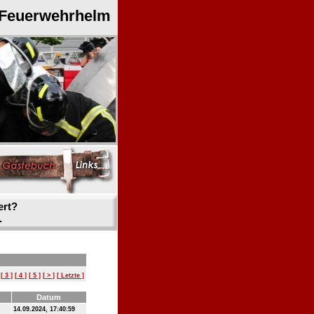
 Feuerwehrhelm
ert?
.
[ 3 ]
[ 4 ]
[ 5 ]
[ > ]
[ Letzte ]
Datum
14.09.2024, 17:40:59