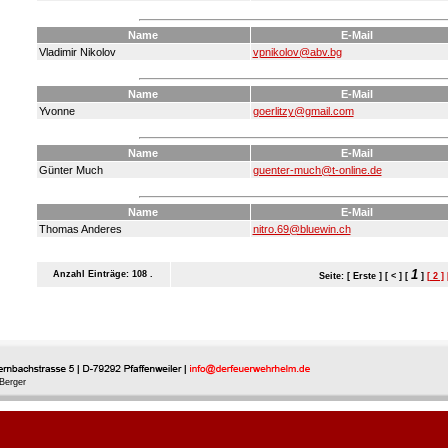
Name
E-Mail
Vladimir Nikolov
vpnikolov@abv.bg
Name
E-Mail
Yvonne
goerlitzy@gmail.com
Name
E-Mail
Günter Much
guenter-much@t-online.de
Name
E-Mail
Thomas Anderes
nitro.69@bluewin.ch
1
Anzahl Einträge: 108 .
Seite: [ Erste ] [ < ] [
]
[ 2 ]
Berger