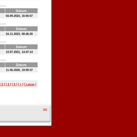
Datum
04.09.2024, 16:06:07
Datum
24.11.2023, 08:46:20
Datum
13.07.2021, 14:47:14
Datum
11.06.2020, 19:09:37
[ 3 ]
[ 4 ]
[ 5 ]
[ > ]
[ Letzte ]
top