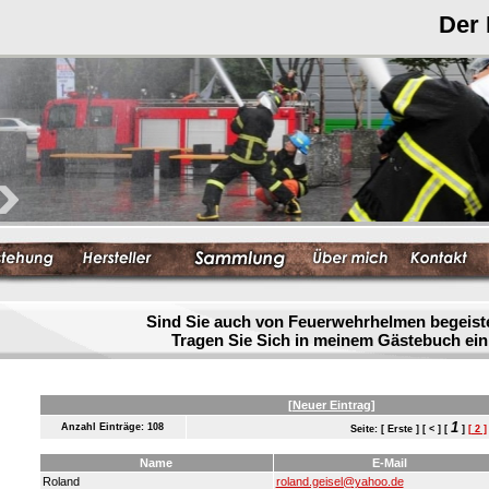
Der
Sind Sie auch von Feuerwehrhelmen begeist
Tragen Sie Sich in meinem Gästebuch ein
[Neuer Eintrag]
1
Anzahl Einträge: 108
Seite: [ Erste ] [ < ] [
]
[ 2 ]
Name
E-Mail
Roland
roland.geisel@yahoo.de