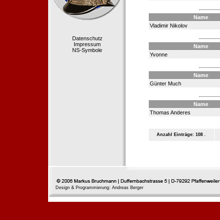
Name
Vladimir Nikolov
Datenschutz
Impressum
Name
NS-Symbole
Yvonne
Name
Günter Much
Name
Thomas Anderes
Anzahl Einträge: 108 .
Design & Programmierung: Andreas Berger