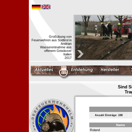
Großübung von
Feuerwehren aus Südtirol in
Andrian
Wasserentnahme aus
offenem Gewässer
Italien
2017
Sind S
Tra
Anzahl Einträge: 108
Name
Roland