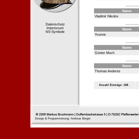
Name
Vladimir Nikolov
Datenschutz
Impressum
Name
NS-Symbole
Yvonne
Name
Günter Much
Name
Thomas Anderes
Anzahl Einträge: 108 .
Design & Programmierung: Andreas Berger