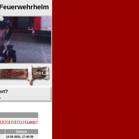
 Feuerwehrhelm
ert?
.
[ 3 ]
[ 4 ]
[ 5 ]
[ > ]
[ Letzte ]
Datum
14.09.2024, 17:40:59