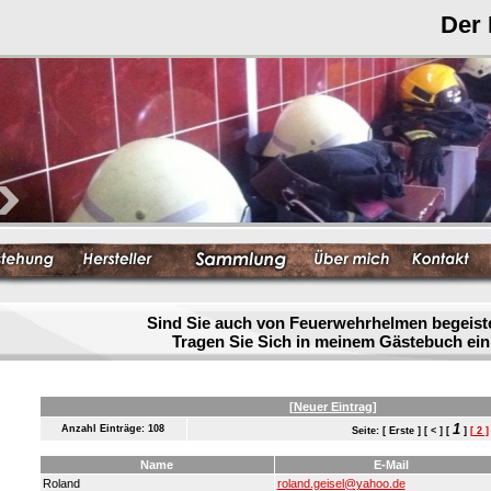
Der
Sind Sie auch von Feuerwehrhelmen begeist
Tragen Sie Sich in meinem Gästebuch ein
[Neuer Eintrag]
1
Anzahl Einträge: 108
Seite: [ Erste ] [ < ] [
]
[ 2 ]
Name
E-Mail
Roland
roland.geisel@yahoo.de