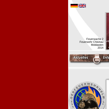
Feuerwache 2
Feuerwehr Chisinau
Moldawien
2014