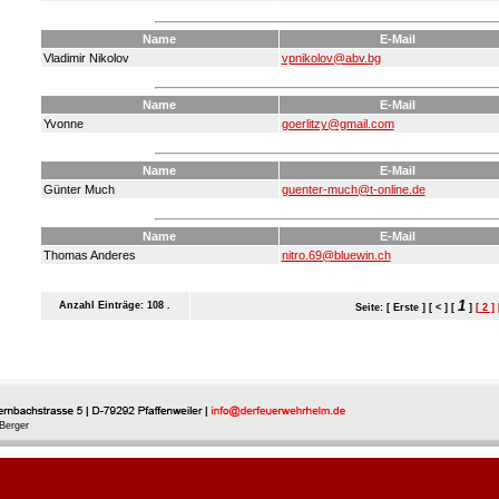
Name
E-Mail
Vladimir Nikolov
vpnikolov@abv.bg
Name
E-Mail
Yvonne
goerlitzy@gmail.com
Name
E-Mail
Günter Much
guenter-much@t-online.de
Name
E-Mail
Thomas Anderes
nitro.69@bluewin.ch
1
Anzahl Einträge: 108 .
Seite: [ Erste ] [ < ] [
]
[ 2 ]
Berger