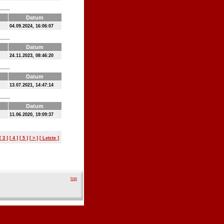
Datum
04.09.2024, 16:06:07
Datum
24.11.2023, 08:46:20
Datum
13.07.2021, 14:47:14
Datum
11.06.2020, 19:09:37
[ 3 ]
[ 4 ]
[ 5 ]
[ > ]
[ Letzte ]
top