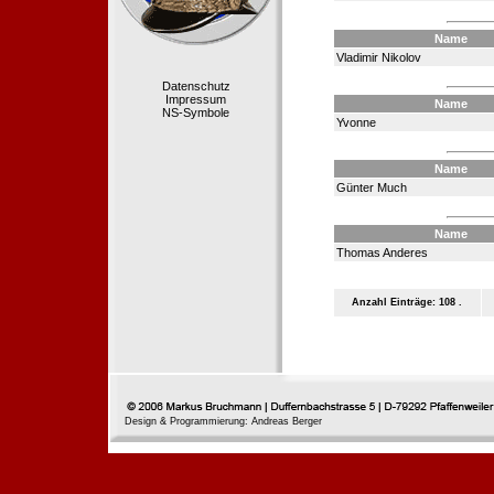
Name
Vladimir Nikolov
Datenschutz
Impressum
Name
NS-Symbole
Yvonne
Name
Günter Much
Name
Thomas Anderes
Anzahl Einträge: 108 .
Design & Programmierung: Andreas Berger