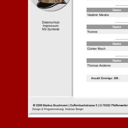
Name
Vladimir Nikolov
Datenschutz
Impressum
Name
NS-Symbole
Yvonne
Name
Günter Much
Name
Thomas Anderes
Anzahl Einträge: 108 .
Design & Programmierung: Andreas Berger