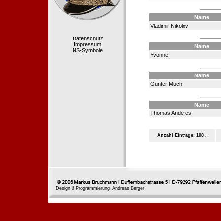
Name
Vladimir Nikolov
Datenschutz
Impressum
Name
NS-Symbole
Yvonne
Name
Günter Much
Name
Thomas Anderes
Anzahl Einträge: 108 .
Design & Programmierung: Andreas Berger