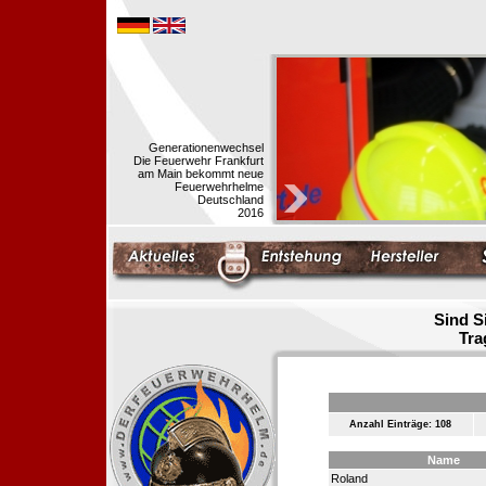
Generationenwechsel
Die Feuerwehr Frankfurt
am Main bekommt neue
Feuerwehrhelme
Deutschland
2016
Sind S
Tra
Anzahl Einträge: 108
Name
Roland