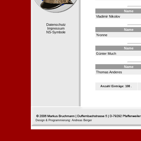
Name
Vladimir Nikolov
Datenschutz
Impressum
Name
NS-Symbole
Yvonne
Name
Günter Much
Name
Thomas Anderes
Anzahl Einträge: 108 .
Design & Programmierung: Andreas Berger