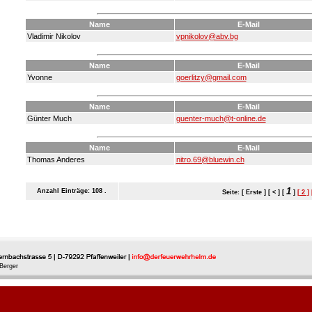
Name
E-Mail
Vladimir Nikolov
vpnikolov@abv.bg
Name
E-Mail
Yvonne
goerlitzy@gmail.com
Name
E-Mail
Günter Much
guenter-much@t-online.de
Name
E-Mail
Thomas Anderes
nitro.69@bluewin.ch
1
Anzahl Einträge: 108 .
Seite: [ Erste ] [ < ] [
]
[ 2 ]
Berger