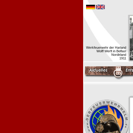
Werkfeuerwehr der Harland
Wolff Werft in Belfast
Nordirland
1911