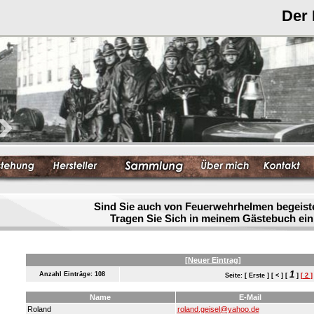
Der
Sind Sie auch von Feuerwehrhelmen begeist
Tragen Sie Sich in meinem Gästebuch ein
[Neuer Eintrag]
1
Anzahl Einträge: 108
Seite: [ Erste ] [ < ] [
]
[ 2 ]
Name
E-Mail
Roland
roland.geisel@yahoo.de