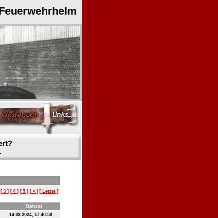
 Feuerwehrhelm
ert?
.
[ 3 ]
[ 4 ]
[ 5 ]
[ > ]
[ Letzte ]
Datum
14.09.2024, 17:40:59