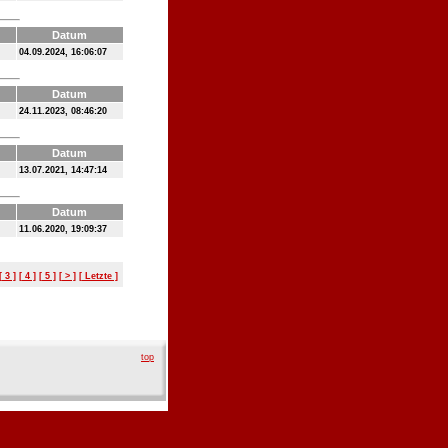
Datum
04.09.2024, 16:06:07
Datum
24.11.2023, 08:46:20
Datum
13.07.2021, 14:47:14
Datum
11.06.2020, 19:09:37
[ 3 ]
[ 4 ]
[ 5 ]
[ > ]
[ Letzte ]
top