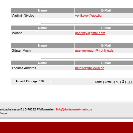
Name
E-Mail
Vladimir Nikolov
vpnikolov@abv.bg
Name
E-Mail
Yvonne
goerlitzy@gmail.com
Name
E-Mail
Günter Much
guenter-much@t-online.de
Name
E-Mail
Thomas Anderes
nitro.69@bluewin.ch
1
Anzahl Einträge: 108 .
Seite: [ Erste ] [ < ] [
]
[ 2 ]
Berger