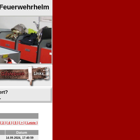
 Feuerwehrhelm
ert?
.
[ 3 ]
[ 4 ]
[ 5 ]
[ > ]
[ Letzte ]
Datum
14.09.2024, 17:40:59