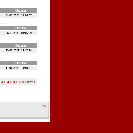
Datum
04.09.2024, 16:06:07
Datum
24.11.2023, 08:46:20
Datum
13.07.2021, 14:47:14
Datum
11.06.2020, 19:09:37
[ 3 ]
[ 4 ]
[ 5 ]
[ > ]
[ Letzte ]
top