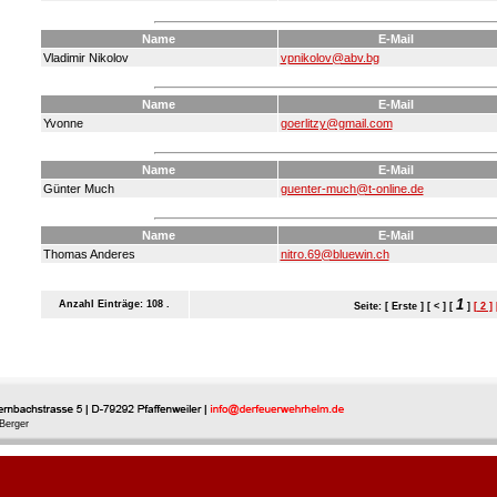
Name
E-Mail
Vladimir Nikolov
vpnikolov@abv.bg
Name
E-Mail
Yvonne
goerlitzy@gmail.com
Name
E-Mail
Günter Much
guenter-much@t-online.de
Name
E-Mail
Thomas Anderes
nitro.69@bluewin.ch
1
Anzahl Einträge: 108 .
Seite: [ Erste ] [ < ] [
]
[ 2 ]
Berger