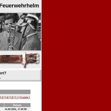
 Feuerwehrhelm
ert?
.
[ 3 ]
[ 4 ]
[ 5 ]
[ > ]
[ Letzte ]
Datum
14.09.2024, 17:40:59