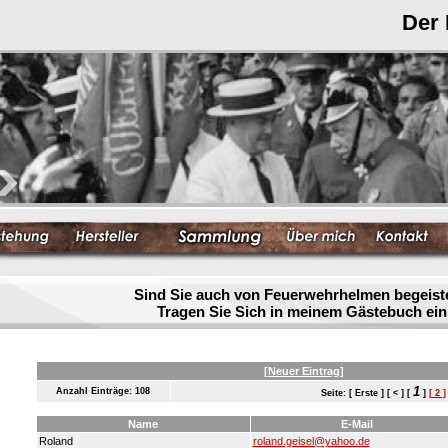
Der
Sind Sie auch von Feuerwehrhelmen begeist
Tragen Sie Sich in meinem Gästebuch ein
[Neuer Eintrag]
1
Anzahl Einträge: 108
Seite: [ Erste ] [ < ] [
]
[ 2 ]
Name
E-Mail
Roland
roland.geisel@yahoo.de