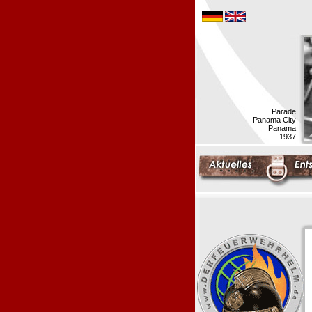
Parade
Panama City
Panama
1937