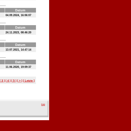
Datum
04.09.2024, 16:06:07
Datum
24.11.2023, 08:46:20
Datum
13.07.2021, 14:47:14
Datum
11.06.2020, 19:09:37
[ 3 ]
[ 4 ]
[ 5 ]
[ > ]
[ Letzte ]
top