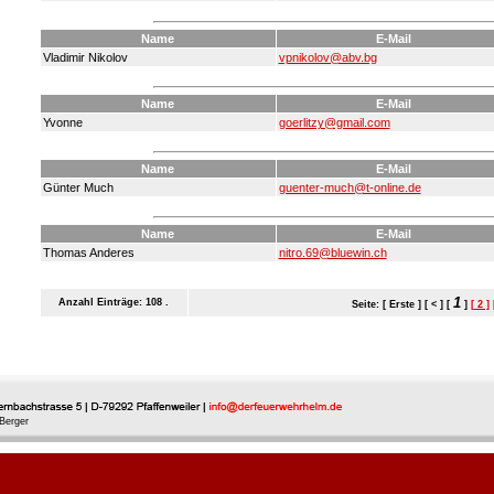
Name
E-Mail
Vladimir Nikolov
vpnikolov@abv.bg
Name
E-Mail
Yvonne
goerlitzy@gmail.com
Name
E-Mail
Günter Much
guenter-much@t-online.de
Name
E-Mail
Thomas Anderes
nitro.69@bluewin.ch
1
Anzahl Einträge: 108 .
Seite: [ Erste ] [ < ] [
]
[ 2 ]
Berger