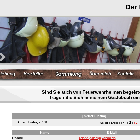
Der
Sind Sie auch von Feuerwehrhelmen begeist
Tragen Sie Sich in meinem Gästebuch ein
[Neuer Eintrag]
1
Anzahl Einträge: 108
Seite: [ Erste ] [ < ] [
]
[ 2 ]
Name
E-Mail
Roland
roland.geisel@yahoo.de