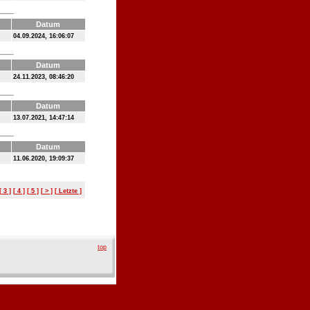
Datum
04.09.2024, 16:06:07
Datum
24.11.2023, 08:46:20
Datum
13.07.2021, 14:47:14
Datum
11.06.2020, 19:09:37
[ 3 ]
[ 4 ]
[ 5 ]
[ > ]
[ Letzte ]
top