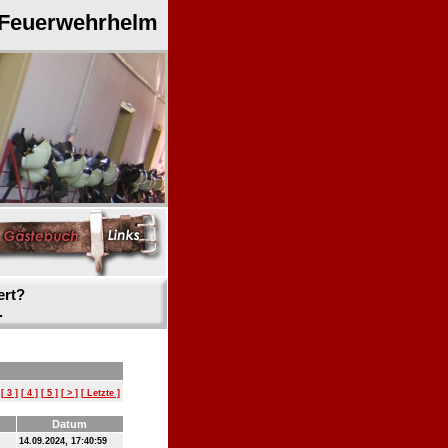
 Feuerwehrhelm
ert?
.
[ 3 ]
[ 4 ]
[ 5 ]
[ > ]
[ Letzte ]
Datum
14.09.2024, 17:40:59